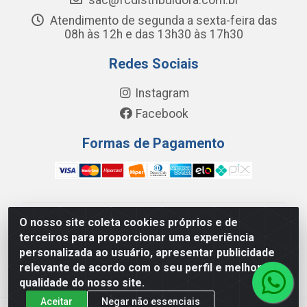
sac@fcdistribuidora.com.br
Atendimento de segunda a sexta-feira das
08h às 12h e das 13h30 às 17h30
Redes Sociais
Instagram
Facebook
Formas de Pagamento
O nosso site coleta cookies próprios e de
FC Distribuidora de Produtos Domésticos, Higiene e
terceiros para proporcionar uma experiência
Limpeza LTDA - Avenida Wilson Camurca, 2252, Letra H
personalizada ao usuário, apresentar publicidade
- Distrito Industrial I, Maracanaú/CE - CEP 61.939-000 -
relevante de acordo com o seu perfil e melhorar a
08.449.562/0001-29
qualidade do nosso site.
Aceitar
Negar não essenciais