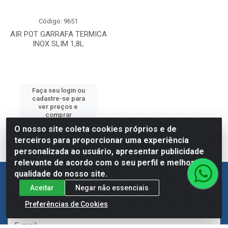
Código: 9651
AIR POT GARRAFA TERMICA
INOX SLIM 1,8L
Faça seu login ou
cadastre-se para
ver preços e
comprar
O nosso site coleta cookies próprios e de
terceiros para proporcionar uma experiência
personalizada ao usuário, apresentar publicidade
relevante de acordo com o seu perfil e melhorar a
qualidade do nosso site.
Cadastre-se para receber nossas ofertas!
Aceitar
Negar não essenciais
Preferências de Cookies