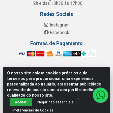
12h e das 13h30 às 17h30
Redes Sociais
Instagram
Facebook
Formas de Pagamento
O nosso site coleta cookies próprios e de
FC Distribuidora de Produtos Domésticos, Higiene e Limpeza
terceiros para proporcionar uma experiência
LTDA - Avenida Wilson Camurca, 2252, Letra H - Distrito
personalizada ao usuário, apresentar publicidade
Industrial I, Maracanaú/CE - CEP 61.939-000 -
relevante de acordo com o seu perfil e melhorar a
08.449.562/0001-29
qualidade do nosso site.
Aceitar
Negar não essenciais
Preferências de Cookies