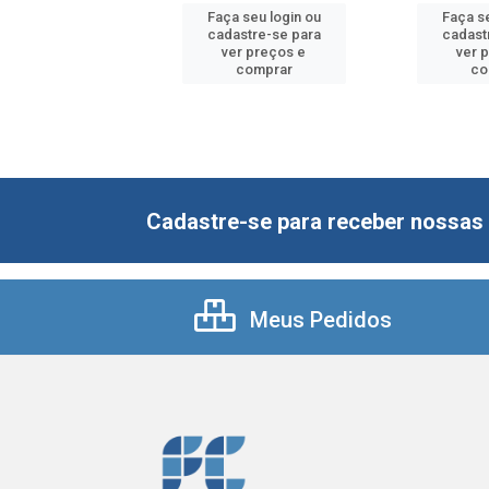
 seu login ou
Faça seu login ou
Faça se
astre-se para
cadastre-se para
cadast
er preços e
ver preços e
ver 
comprar
comprar
co
Cadastre-se para receber nossas 
Meus Pedidos