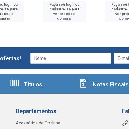
u login ou
Faça seu login ou
Faça seu 
re-se para
cadastre-se para
cadastre-
preços e
ver preços e
ver pre
mprar
comprar
comp
ofertas!
Títulos
Notas Fiscais
Departamentos
Fa
Acessórios de Cozinha