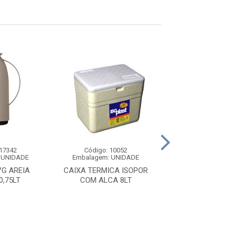
 17342
Código: 10052
Código: 10
 UNIDADE
Embalagem: UNIDADE
Embalagem: U
G AREIA
CAIXA TERMICA ISOPOR
PORTA LONG N
0,75LT
COM ALCA 8LT
3UND