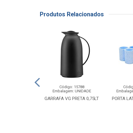
Produtos Relacionados
digo: 10283
Código: 15788
Códig
agem: UNIDADE
Embalagem: UNIDADE
Embalag
LONG NECK COM
GARRAFA VG PRETA 0,75LT
PORTA LA
3UND