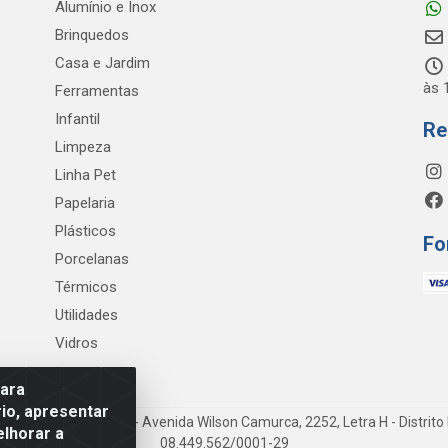
Alumínio e Inox
Brinquedos
Casa e Jardim
às 
Ferramentas
Infantil
Re
Limpeza
Linha Pet
Papelaria
Plásticos
Fo
Porcelanas
Térmicos
Utilidades
Vidros
para
io, apresentar
iene e Limpeza LTDA - Avenida Wilson Camurca, 2252, Letra H - Distrito 
elhorar a
08.449.562/0001-29