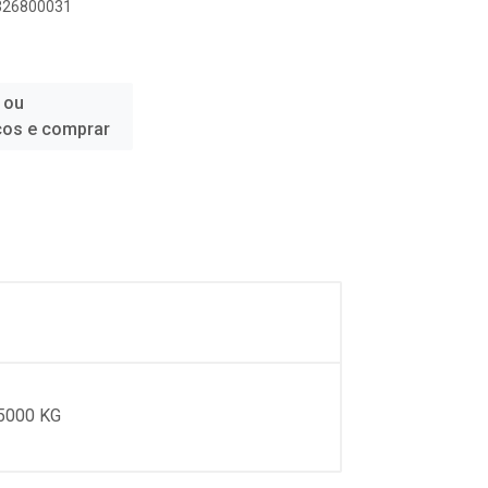
7326800031
 ou
ços e comprar
5000 KG