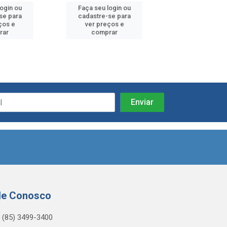
login ou
Faça seu login ou
Faça seu log
se para
cadastre-se para
cadastre-se 
ços e
ver preços e
ver preços
rar
comprar
comprar
le Conosco
(85) 3499-3400