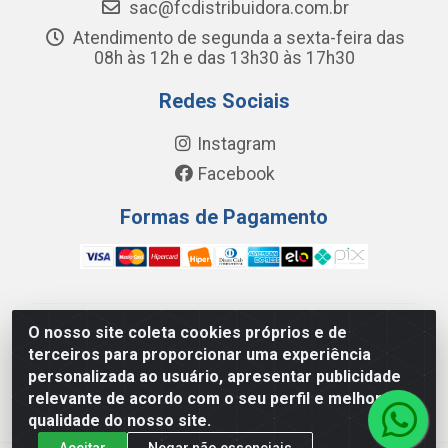
sac@fcdistribuidora.com.br
Atendimento de segunda a sexta-feira das
08h às 12h e das 13h30 às 17h30
Redes Sociais
Instagram
Facebook
Formas de Pagamento
O nosso site coleta cookies próprios e de
FC Distribuidora de Produtos Domésticos, Higiene e
terceiros para proporcionar uma experiência
Limpeza LTDA - Avenida Wilson Camurca, 2252, Letra H
personalizada ao usuário, apresentar publicidade
- Distrito Industrial I, Maracanaú/CE - CEP 61.939-000 -
relevante de acordo com o seu perfil e melhorar a
08.449.562/0001-29
qualidade do nosso site.
Aceitar
Negar não essenciais