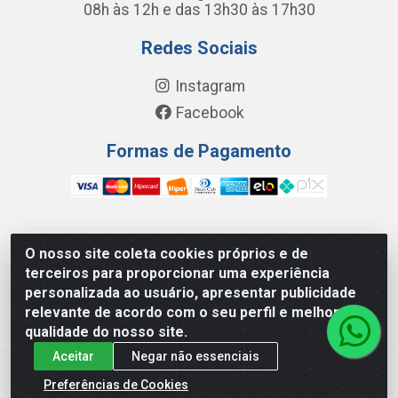
08h às 12h e das 13h30 às 17h30
Redes Sociais
Instagram
Facebook
Formas de Pagamento
O nosso site coleta cookies próprios e de
FC Distribuidora de Produtos Domésticos, Higiene e
terceiros para proporcionar uma experiência
Limpeza LTDA - Avenida Wilson Camurca, 2252, Letra H
personalizada ao usuário, apresentar publicidade
- Distrito Industrial I, Maracanaú/CE - CEP 61.939-000 -
relevante de acordo com o seu perfil e melhorar a
08.449.562/0001-29
qualidade do nosso site.
Aceitar
Negar não essenciais
Preferências de Cookies