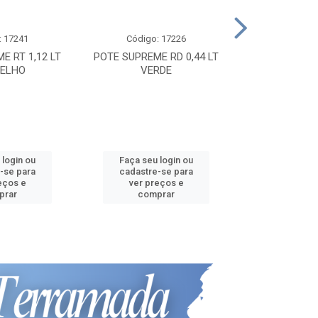
: 17241
Código: 17226
Código:
E RT 1,12 LT
POTE SUPREME RD 0,44 LT
POTE SUPREME
ELHO
VERDE
VER
 login ou
Faça seu login ou
Faça seu 
-se para
cadastre-se para
cadastre
eços e
ver preços e
ver pr
prar
comprar
comp