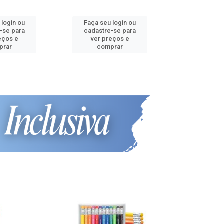
 login ou
Faça seu login ou
Faça seu 
-se para
cadastre-se para
cadastre
eços e
ver preços e
ver pr
prar
comprar
comp