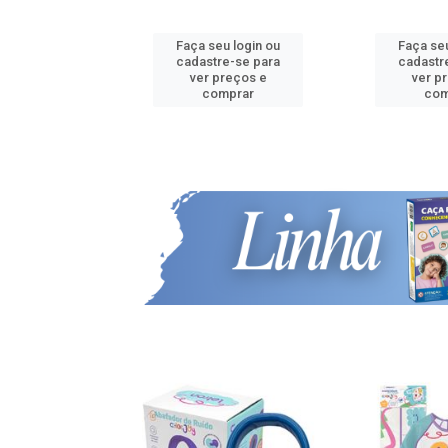
u login ou
Faça seu login ou
Faça seu
e-se para
cadastre-se para
cadastr
reços e
ver preços e
ver p
mprar
comprar
com