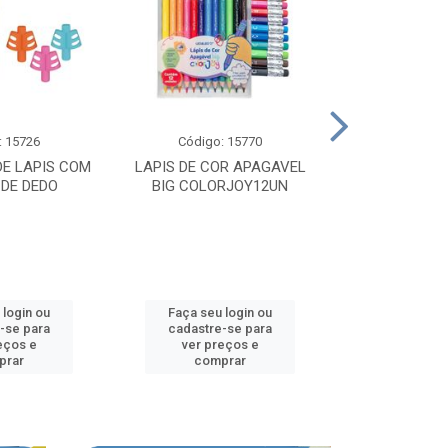
: 15726
Código: 15770
Código:
E LAPIS COM
LAPIS DE COR APAGAVEL
COLAR M
 DE DEDO
BIG COLORJOY12UN
SENSORIAL
 login ou
Faça seu login ou
Faça seu 
-se para
cadastre-se para
cadastre
eços e
ver preços e
ver pr
prar
comprar
comp