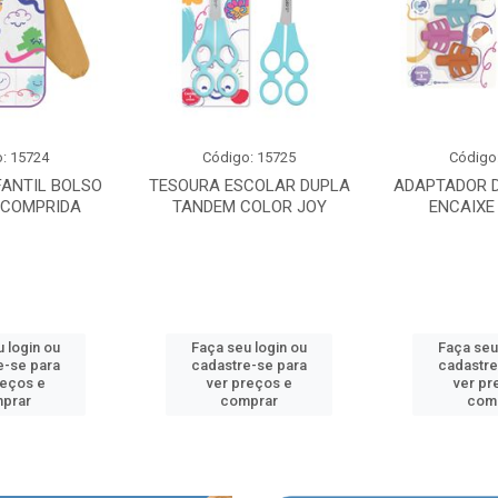
: 15724
Código: 15725
Código
FANTIL BOLSO
TESOURA ESCOLAR DUPLA
ADAPTADOR D
 COMPRIDA
TANDEM COLOR JOY
ENCAIXE
 login ou
Faça seu login ou
Faça seu
e-se para
cadastre-se para
cadastre
reços e
ver preços e
ver pr
prar
comprar
com