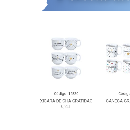
o: 16162
Código: 14820
Código
CAPRI 440ML
XICARA DE CHA GRATIDAO
CANECA GRA
ORAL
0,2LT