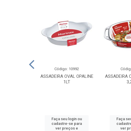
o: 1759
Código: 10992
Códig
TRAL FUNDO
ASSADEIRA OVAL OPALINE
ASSADEIRA 
2CM
1LT
3,
u login ou
Faça seu login ou
Faça seu
e-se para
cadastre-se para
cadastr
reços e
ver preços e
ver p