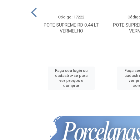
o: 17239
Código: 17222
Código
ME RT 1,12 LT
POTE SUPREME RD 0,44 LT
POTE SUPREM
ERDE
VERMELHO
VER
u login ou
Faça seu login ou
Faça seu
e-se para
cadastre-se para
cadastr
reços e
ver preços e
ver p
mprar
comprar
com