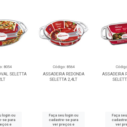
o: 8054
Código: 8564
Código
OVAL SELETTA
ASSADEIRA REDONDA
ASSADEIRA 
2LT
SELETTA 2,4LT
SELETT
 login ou
Faça seu login ou
Faça seu
e-se para
cadastre-se para
cadastre
reços e
ver preços e
ver pr