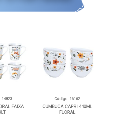
: 14823
Código: 16162
Código:
ORAL FAIXA
CUMBUCA CAPRI 440ML
XICARA DE C
9LT
FLORAL
0,2