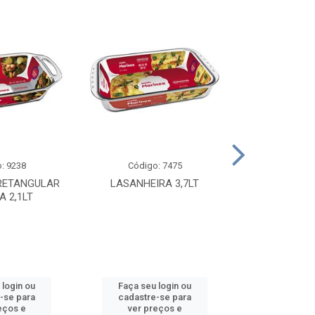
: 9238
Código: 7475
Código
RETANGULAR
LASANHEIRA 3,7LT
TACA PAUL
A 2,1LT
0,2
 login ou
Faça seu login ou
Faça seu 
-se para
cadastre-se para
cadastre
eços e
ver preços e
ver pr