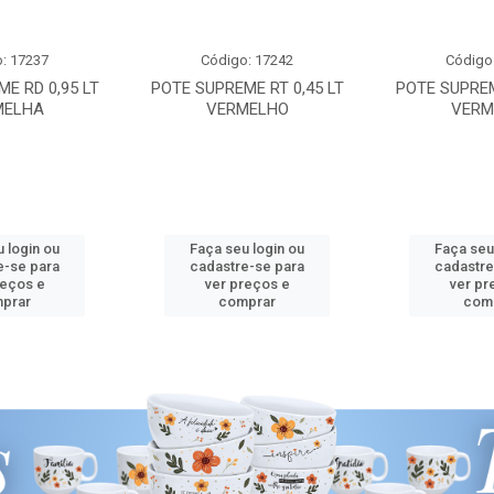
: 17237
Código: 17242
Código
E RD 0,95 LT
POTE SUPREME RT 0,45 LT
POTE SUPREM
MELHA
VERMELHO
VERM
 login ou
Faça seu login ou
Faça seu
e-se para
cadastre-se para
cadastre
reços e
ver preços e
ver pr
prar
comprar
com