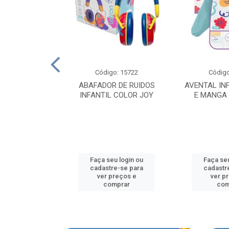
o: 15804
Código: 15722
Código
MORDEDOR
ABAFADOR DE RUIDOS
AVENTAL IN
L COLORJOY
INFANTIL COLOR JOY
E MANGA
u login ou
Faça seu login ou
Faça seu
e-se para
cadastre-se para
cadastr
reços e
ver preços e
ver p
mprar
comprar
com