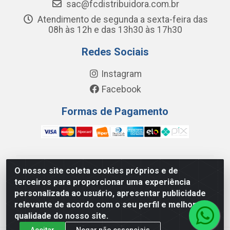
sac@fcdistribuidora.com.br
Atendimento de segunda a sexta-feira das
08h às 12h e das 13h30 às 17h30
Redes Sociais
Instagram
Facebook
Formas de Pagamento
O nosso site coleta cookies próprios e de
FC Distribuidora de Produtos Domésticos, Higiene e
terceiros para proporcionar uma experiência
Limpeza LTDA - Avenida Wilson Camurca, 2252, Letra H
personalizada ao usuário, apresentar publicidade
- Distrito Industrial I, Maracanaú/CE - CEP 61.939-000 -
relevante de acordo com o seu perfil e melhorar a
08.449.562/0001-29
qualidade do nosso site.
Aceitar
Negar não essenciais