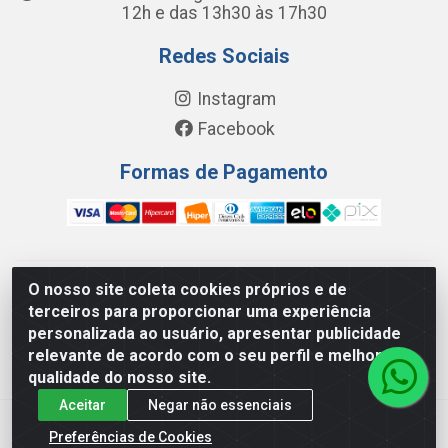
12h e das 13h30 às 17h30
Redes Sociais
Instagram
Facebook
Formas de Pagamento
O nosso site coleta cookies próprios e de
FC Distribuidora de Produtos Domésticos, Higiene e Limpeza
terceiros para proporcionar uma experiência
LTDA - Avenida Wilson Camurca, 2252, Letra H - Distrito
personalizada ao usuário, apresentar publicidade
Industrial I, Maracanaú/CE - CEP 61.939-000 -
relevante de acordo com o seu perfil e melhorar a
08.449.562/0001-29
qualidade do nosso site.
Aceitar
Negar não essenciais
Preferências de Cookies