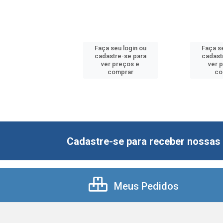
 seu login ou
Faça seu login ou
Faça se
astre-se para
cadastre-se para
cadast
er preços e
ver preços e
ver 
comprar
comprar
co
Cadastre-se para receber nossas 
Meus Pedidos