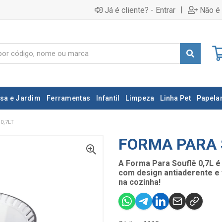
|
Já é cliente? - Entrar
Não é 
sa e Jardim
Ferramentas
Infantil
Limpeza
Linha Pet
Papelar
0,7LT
FORMA PARA 
A Forma Para Souflê 0,7L é 
com design antiaderente e f
na cozinha!