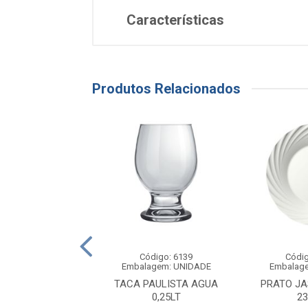
Características
Produtos Relacionados
ódigo: 6199
Código: 6139
Códig
agem: UNIDADE
Embalagem: UNIDADE
Embalag
 PETALA RASO
TACA PAULISTA AGUA
PRATO J
25,5CM
0,25LT
2