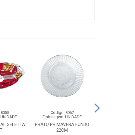
 8055
Código: 8067
Código: 61
 UNIDADE
Embalagem: UNIDADE
Embalagem: U
AL SELETTA
PRATO PRIMAVERA FUNDO
PRATO PETAL
LT
22CM
25,5CM