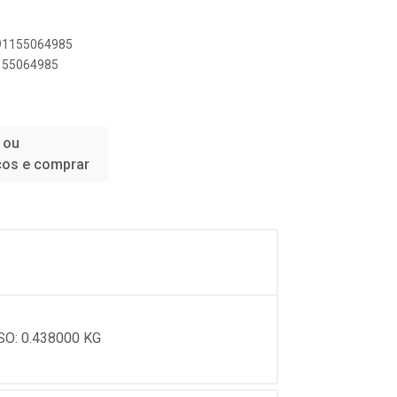
891155064985
1155064985
 ou
ços e comprar
SO: 0.438000 KG