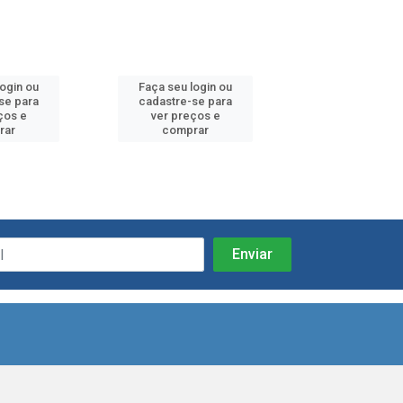
login ou
Faça seu login ou
Faça seu log
se para
cadastre-se para
cadastre-se 
ços e
ver preços e
ver preços
rar
comprar
comprar