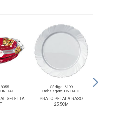
 8055
Código: 6199
Código: 80
 UNIDADE
Embalagem: UNIDADE
Embalagem: U
AL SELETTA
PRATO PETALA RASO
PRATO PRIMAVE
LT
25,5CM
22CM