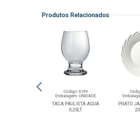
Produtos Relacionados
ódigo: 8067
Código: 6139
Códig
agem: UNIDADE
Embalagem: UNIDADE
Embalag
RIMAVERA FUNDO
TACA PAULISTA AGUA
PRATO J
22CM
0,25LT
2