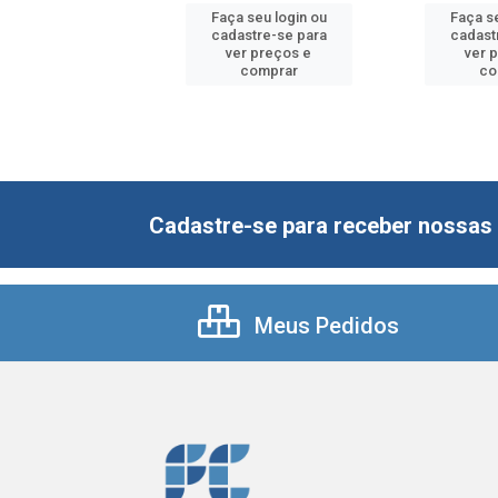
 seu login ou
Faça seu login ou
Faça se
astre-se para
cadastre-se para
cadast
er preços e
ver preços e
ver 
comprar
comprar
co
Cadastre-se para receber nossas 
Meus Pedidos