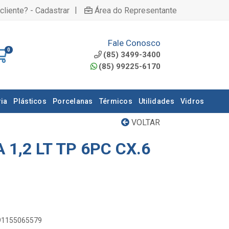
|
cliente? - Cadastrar
Área do Representante
Fale Conosco
0
(85) 3499-3400
(85) 99225-6170
ia
Plásticos
Porcelanas
Térmicos
Utilidades
Vidros
VOLTAR
1,2 LT TP 6PC CX.6
891155065579