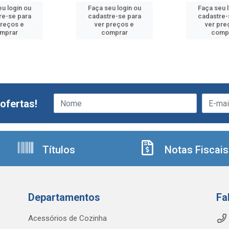
u login ou
Faça seu login ou
Faça seu 
re-se para
cadastre-se para
cadastre-
preços e
ver preços e
ver pre
mprar
comprar
comp
ofertas!
Títulos
Notas Fiscais
Departamentos
Fa
Acessórios de Cozinha