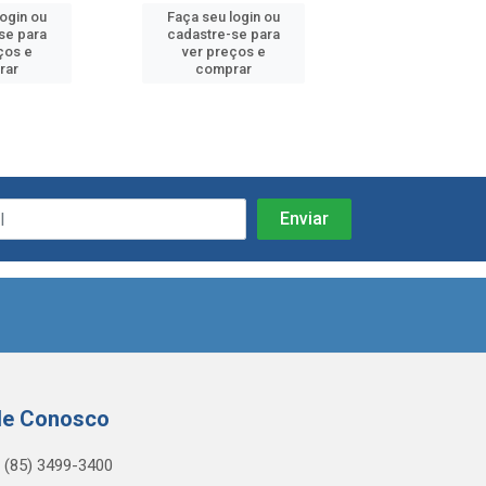
login ou
Faça seu login ou
Faça seu log
se para
cadastre-se para
cadastre-se 
ços e
ver preços e
ver preços
rar
comprar
comprar
le Conosco
(85) 3499-3400