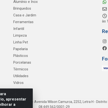
Alumínio e Inox
Brinquedos
Casa e Jardim
às 
Ferramentas
Infantil
Re
Limpeza
Linha Pet
Papelaria
Plásticos
Fo
Porcelanas
Térmicos
Utilidades
Vidros
para
io, apresentar
iene e Limpeza LTDA - Avenida Wilson Camurca, 2252, Letra H - Distrito 
elhorar a
08.449.562/0001-29