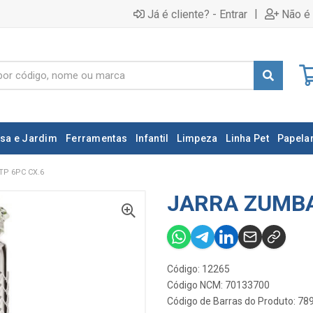
|
Já é cliente? - Entrar
Não é 
sa e Jardim
Ferramentas
Infantil
Limpeza
Linha Pet
Papelar
TP 6PC CX.6
JARRA ZUMBA 
Código: 12265
Código NCM: 70133700
Código de Barras do Produto: 7