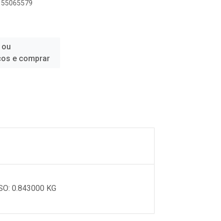
1155065579
 ou
ços e comprar
SO: 0.843000 KG