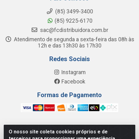
(85) 3499-3400
(85) 9225-6170
sac@fcdistribuidora.com.br
Atendimento de segunda a sexta-feira das 08h às
12h e das 13h30 às 17h30
Redes Sociais
Instagram
Facebook
Formas de Pagamento
O nosso site coleta cookies próprios e de
FC Distribuidora de Produtos Domésticos, Higiene e Limpeza
terceiros para proporcionar uma experiência
LTDA - Avenida Wilson Camurca, 2252, Letra H - Distrito