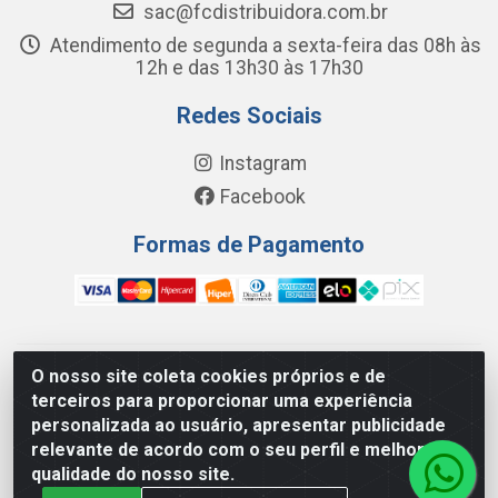
sac@fcdistribuidora.com.br
Atendimento de segunda a sexta-feira das 08h às
12h e das 13h30 às 17h30
Redes Sociais
Instagram
Facebook
Formas de Pagamento
O nosso site coleta cookies próprios e de
FC Distribuidora de Produtos Domésticos, Higiene e Limpeza
terceiros para proporcionar uma experiência
LTDA - Avenida Wilson Camurca, 2252, Letra H - Distrito
personalizada ao usuário, apresentar publicidade
Industrial I, Maracanaú/CE - CEP 61.939-000 -
relevante de acordo com o seu perfil e melhorar a
08.449.562/0001-29
qualidade do nosso site.