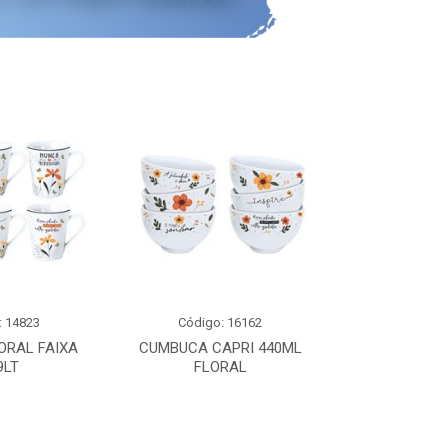
: 14823
Código: 16162
Código:
ORAL FAIXA
CUMBUCA CAPRI 440ML
XICARA DE C
9LT
FLORAL
0,2