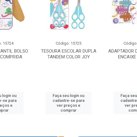
: 15724
Código: 15725
Código
FANTIL BOLSO
TESOURA ESCOLAR DUPLA
ADAPTADOR D
 COMPRIDA
TANDEM COLOR JOY
ENCAIXE
 login ou
Faça seu login ou
Faça seu
e-se para
cadastre-se para
cadastre
reços e
ver preços e
ver pr
prar
comprar
com