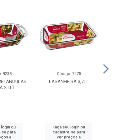
: 9238
Código: 7475
Código
RETANGULAR
LASANHEIRA 3,7LT
TACA PAUL
A 2,1LT
0,2
 login ou
Faça seu login ou
Faça seu 
-se para
cadastre-se para
cadastre
eços e
ver preços e
ver pr