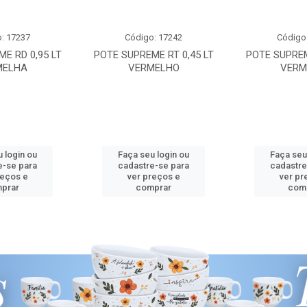
: 17237
Código: 17242
Código
E RD 0,95 LT
POTE SUPREME RT 0,45 LT
POTE SUPREM
MELHA
VERMELHO
VERM
 login ou
Faça seu login ou
Faça seu
e-se para
cadastre-se para
cadastre
reços e
ver preços e
ver pr
prar
comprar
com