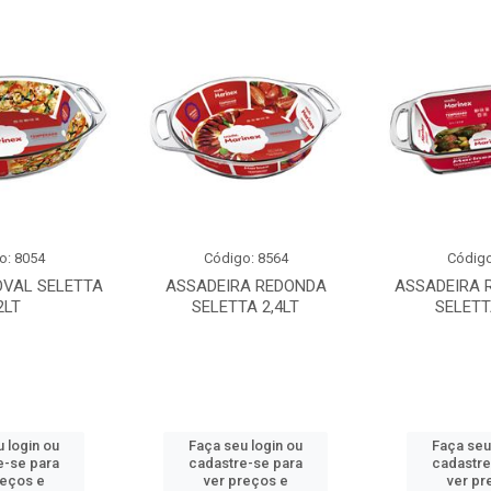
o: 8054
Código: 8564
Código
OVAL SELETTA
ASSADEIRA REDONDA
ASSADEIRA 
2LT
SELETTA 2,4LT
SELETT
 login ou
Faça seu login ou
Faça seu
e-se para
cadastre-se para
cadastre
reços e
ver preços e
ver pr