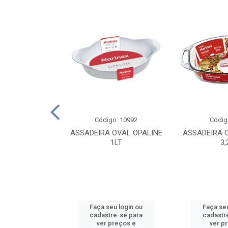
o: 1759
Código: 10992
Códig
TRAL FUNDO
ASSADEIRA OVAL OPALINE
ASSADEIRA 
2CM
1LT
3,
u login ou
Faça seu login ou
Faça seu
e-se para
cadastre-se para
cadastr
reços e
ver preços e
ver p