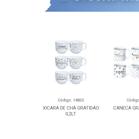
o: 16162
Código: 14820
Código
CAPRI 440ML
XICARA DE CHA GRATIDAO
CANECA GRA
ORAL
0,2LT