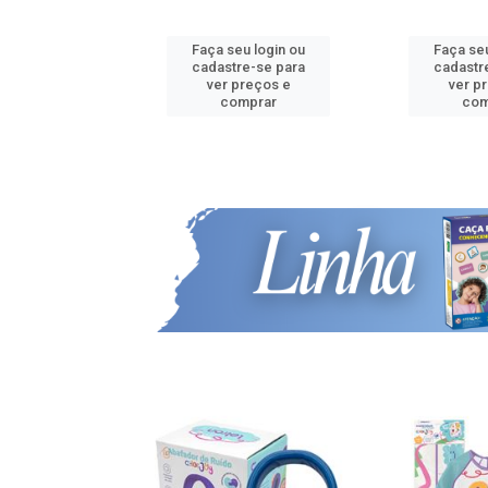
u login ou
Faça seu login ou
Faça seu
e-se para
cadastre-se para
cadastr
reços e
ver preços e
ver p
mprar
comprar
com