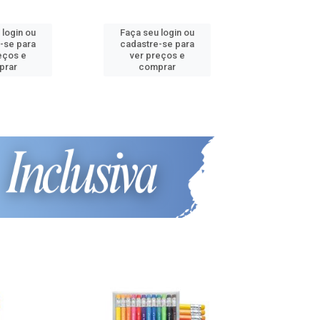
 login ou
Faça seu login ou
Faça seu 
-se para
cadastre-se para
cadastre
eços e
ver preços e
ver pr
prar
comprar
comp