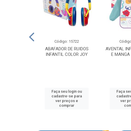
o: 15804
Código: 15722
Código
MORDEDOR
ABAFADOR DE RUIDOS
AVENTAL IN
L COLORJOY
INFANTIL COLOR JOY
E MANGA
u login ou
Faça seu login ou
Faça seu
e-se para
cadastre-se para
cadastr
reços e
ver preços e
ver p
mprar
comprar
com