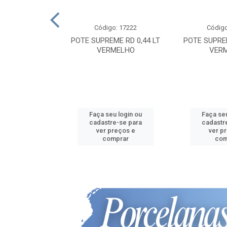
o: 17239
Código: 17222
Código
ME RT 1,12 LT
POTE SUPREME RD 0,44 LT
POTE SUPREM
ERDE
VERMELHO
VER
u login ou
Faça seu login ou
Faça seu
e-se para
cadastre-se para
cadastr
reços e
ver preços e
ver p
mprar
comprar
com