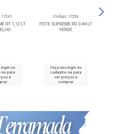
: 17241
Código: 17226
Código:
E RT 1,12 LT
POTE SUPREME RD 0,44 LT
POTE SUPREME
ELHO
VERDE
VER
 login ou
Faça seu login ou
Faça seu 
-se para
cadastre-se para
cadastre
eços e
ver preços e
ver pr
prar
comprar
comp