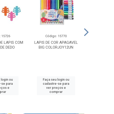
: 15726
Código: 15770
Código:
E LAPIS COM
LAPIS DE COR APAGAVEL
COLAR M
 DE DEDO
BIG COLORJOY12UN
SENSORIAL
 login ou
Faça seu login ou
Faça seu 
-se para
cadastre-se para
cadastre
eços e
ver preços e
ver pr
prar
comprar
comp