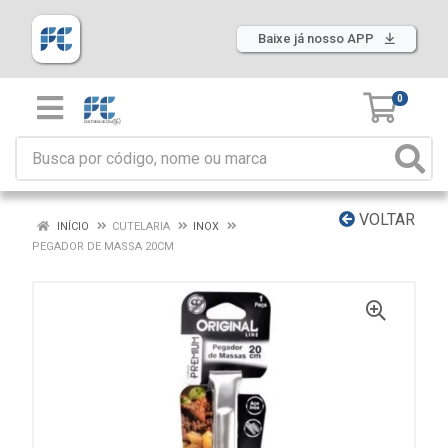
Baixe já nosso APP
0
VOLTAR
INÍCIO
CUTELARIA
INOX
PEGADOR DE MASSA 20CM