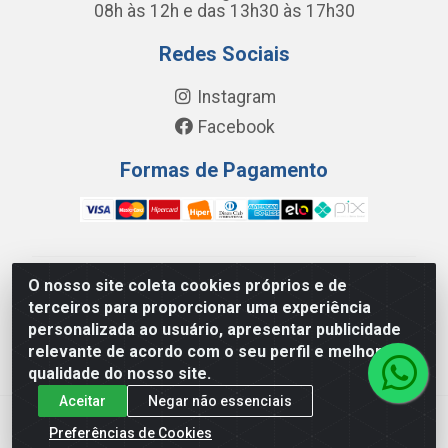
08h às 12h e das 13h30 às 17h30
Redes Sociais
Instagram
Facebook
Formas de Pagamento
O nosso site coleta cookies próprios e de
FC Distribuidora de Produtos Domésticos, Higiene e
terceiros para proporcionar uma experiência
Limpeza LTDA - Avenida Wilson Camurca, 2252, Letra H
personalizada ao usuário, apresentar publicidade
- Distrito Industrial I, Maracanaú/CE - CEP 61.939-000 -
relevante de acordo com o seu perfil e melhorar a
08.449.562/0001-29
qualidade do nosso site.
Aceitar
Negar não essenciais
Preferências de Cookies