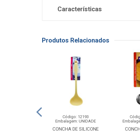
Características
Produtos Relacionados
digo: 12607
Código: 12193
Códig
agem: UNIDADE
Embalagem: UNIDADE
Embalag
UMADEIRA DE
CONCHA DE SILICONE
CONCH
NE CABO BAMBU