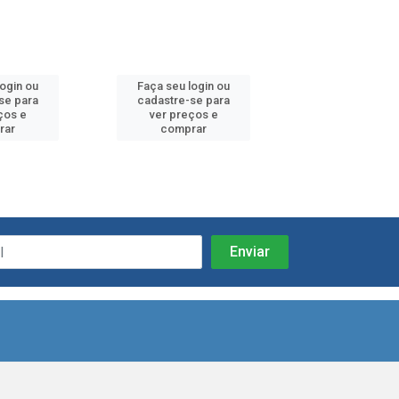
SOFT
login ou
Faça seu login ou
Faça seu log
se para
cadastre-se para
cadastre-se 
ços e
ver preços e
ver preços
rar
comprar
comprar