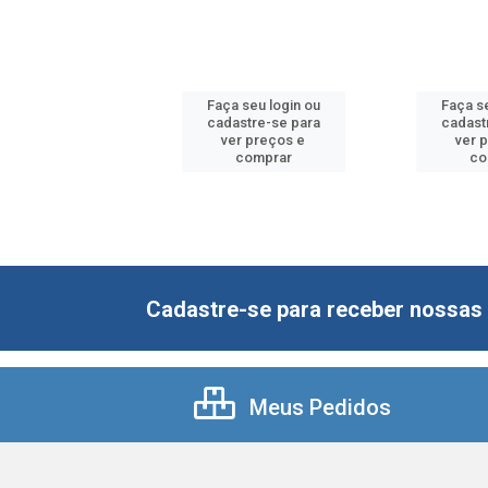
SOFT
 seu login ou
Faça seu login ou
Faça se
astre-se para
cadastre-se para
cadast
er preços e
ver preços e
ver 
comprar
comprar
co
Cadastre-se para receber nossas 
Meus Pedidos