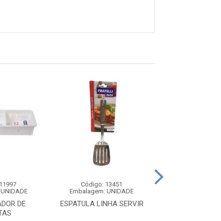
 11997
Código: 13451
Código: 12
 UNIDADE
Embalagem: UNIDADE
Embalagem: U
DOR DE
ESPATULA LINHA SERVIR
ESCUMADEIR
TAS
SILICONE CAB