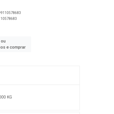
899110578683
9110578683
 ou
ços e comprar
000 KG