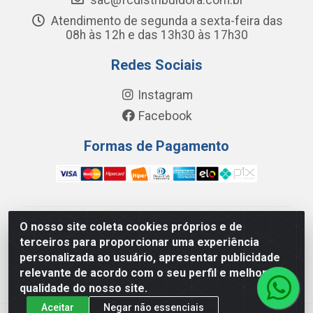
sac@fcdistribuidora.com.br
Atendimento de segunda a sexta-feira das
08h às 12h e das 13h30 às 17h30
Redes Sociais
Instagram
Facebook
Formas de Pagamento
O nosso site coleta cookies próprios e de
FC Distribuidora de Produtos Domésticos, Higiene e
terceiros para proporcionar uma experiência
Limpeza LTDA - Avenida Wilson Camurca, 2252, Letra H
personalizada ao usuário, apresentar publicidade
- Distrito Industrial I, Maracanaú/CE - CEP 61.939-000 -
relevante de acordo com o seu perfil e melhorar a
08.449.562/0001-29
qualidade do nosso site.
Aceitar
Negar não essenciais