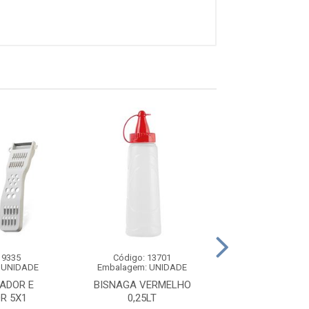
 9335
Código: 13701
Código: 16
 UNIDADE
Embalagem: UNIDADE
Embalagem: U
ADOR E
BISNAGA VERMELHO
PENEIRA COM CA
R 5X1
0,25LT