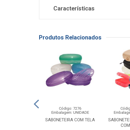
Características
Produtos Relacionados
digo: 16217
Código: 7276
Códig
agem: UNIDADE
Embalagem: UNIDADE
Embalag
 COM CABO 18 CM
SABONETEIRA COM TELA
SABONETE
COM