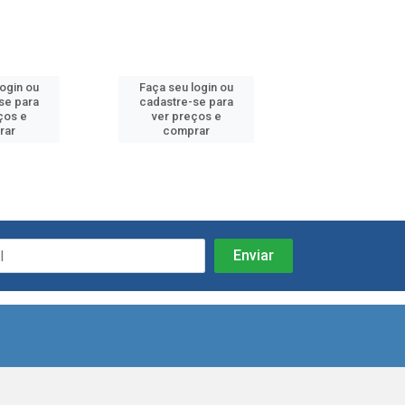
login ou
Faça seu login ou
Faça seu log
se para
cadastre-se para
cadastre-se 
ços e
ver preços e
ver preços
rar
comprar
comprar