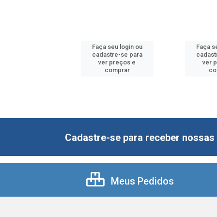
 seu login ou
Faça seu login ou
Faça se
astre-se para
cadastre-se para
cadast
er preços e
ver preços e
ver 
comprar
comprar
co
Cadastre-se para receber nossas 
Meus Pedidos