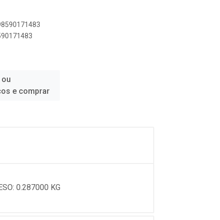
898590171483
8590171483
 ou
ços e comprar
ESO: 0.287000 KG