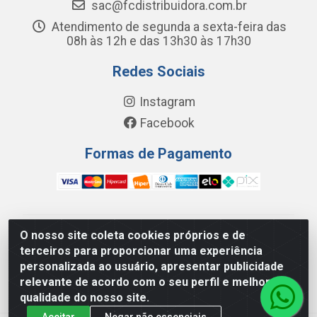
sac@fcdistribuidora.com.br
Atendimento de segunda a sexta-feira das
08h às 12h e das 13h30 às 17h30
Redes Sociais
Instagram
Facebook
Formas de Pagamento
O nosso site coleta cookies próprios e de
FC Distribuidora de Produtos Domésticos, Higiene e
terceiros para proporcionar uma experiência
Limpeza LTDA - Avenida Wilson Camurca, 2252, Letra H
personalizada ao usuário, apresentar publicidade
- Distrito Industrial I, Maracanaú/CE - CEP 61.939-000 -
relevante de acordo com o seu perfil e melhorar a
08.449.562/0001-29
qualidade do nosso site.
Aceitar
Negar não essenciais